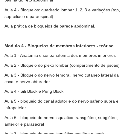
bainha do reto abdominal
Aula 4 - Bloqueios: quadrado lombar 1, 2, 3 e variações (top,
suprailiaco e paraespinal)
Aula prática de bloqueios de parede abdominal.
Modulo 4 - Bloqueios de membros inferiores - teórico
Aula 1 - Anatomia e sonoanatomia dos membros inferiores
Aula 2 - Bloqueio do plexo lombar (compartimento de psoas)
Aula 3 - Bloqueio do nervo femoral, nervo cutaneo lateral da
coxa, e nervo obturador
Aula 4 - Sifi Block e Peng Block
Aula 5 - bloqueio do canal adutor e do nervo safeno supra e
infrapatelar
Aula 6 - bloqueio do nervo isquiatico transglúteo, subglúteo,
anterior e parasacral
Aula 7 - bloqueio do nervo isquiático poplíteo e ipack